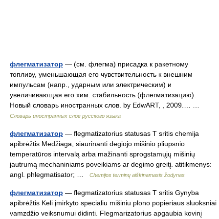
флегматизатор
— (см. флегма) присадка к ракетному
топливу, уменьшающая его чувствительность к внешним
импульсам (напр., ударным или электрическим) и
увеличивающая его хим. стабильность (флегматизацию).
Новый словарь иностранных слов. by EdwART, , 2009.… …
Словарь иностранных слов русского языка
флегматизатор
— flegmatizatorius statusas T sritis chemija
apibrėžtis Medžiaga, siaurinanti degiojo mišinio pliūpsnio
temperatūros intervalą arba mažinanti sprogstamųjų mišinių
jautrumą mechaniniams poveikiams ar degimo greitį. atitikmenys:
angl. phlegmatisator; …
Chemijos terminų aiškinamasis žodynas
флегматизатор
— flegmatizatorius statusas T sritis Gynyba
apibrėžtis Keli įmirkyto specialiu mišiniu plono popieriaus sluoksniai
vamzdžio veiksnumui didinti. Flegmarizatorius apgaubia kovinį