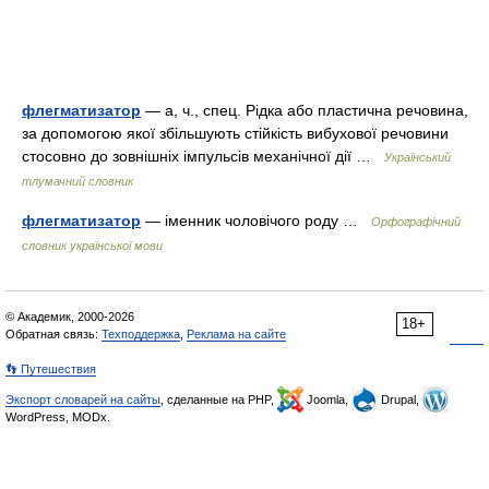
флегматизатор
— а, ч., спец. Рідка або пластична речовина,
за допомогою якої збільшують стійкість вибухової речовини
стосовно до зовнішніх імпульсів механічної дії …
Український
тлумачний словник
флегматизатор
— іменник чоловічого роду …
Орфографічний
словник української мови
© Академик, 2000-2026
18+
Обратная связь:
Техподдержка
,
Реклама на сайте
👣 Путешествия
Экспорт словарей на сайты
, сделанные на PHP,
Joomla,
Drupal,
WordPress, MODx.