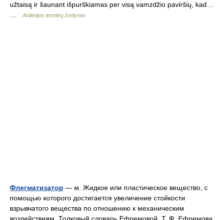
užtaisą ir šaunant išpurškiamas per visą vamzdžio paviršių, kad…
…
Artilerijos terminų žodynas
Флегматизатор
— м. Жидкое или пластическое вещество, с
помощью которого достигается увеличение стойкости
взрывчатого вещества по отношению к механическим
воздействиям. Толковый словарь Ефремовой. Т. Ф. Ефремова.