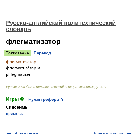
Русско-английский политехнический
словарь
флегматизатор
Толкование
Перевод
флегматизатор
флегматиза́тор
м.
phlegmatizer
Русско-английский политехнический словарь
.
Академик.ру
.
2011
.
Игры ⚽
Нужен реферат?
Синонимы
:
примесь
флаторезка
флегматизация