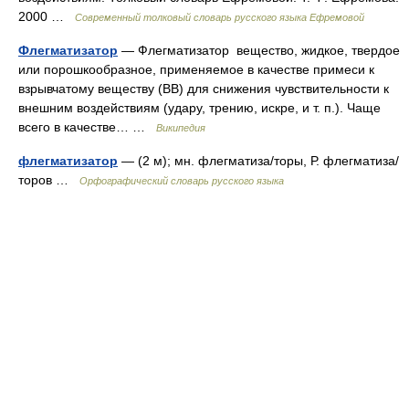
2000 …
Современный толковый словарь русского языка Ефремовой
Флегматизатор
— Флегматизатор вещество, жидкое, твердое
или порошкообразное, применяемое в качестве примеси к
взрывчатому веществу (ВВ) для снижения чувствительности к
внешним воздействиям (удару, трению, искре, и т. п.). Чаще
всего в качестве… …
Википедия
флегматизатор
— (2 м); мн. флегматиза/торы, Р. флегматиза/
торов …
Орфографический словарь русского языка